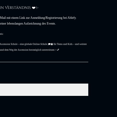
in Verständnis ❤️✨
E-Mail mit einem Link zur Anmeldung/Registrierung bei Ablefy.
 deiner lebenslangen Aufzeichnung des Events.
eis:
s Ascension Schule – eine globale Online-Schule 🎓🏫 für Teens und Kids – und weitere 
m und dem Weg der Ascension bestmöglich unterstützen ✨💕