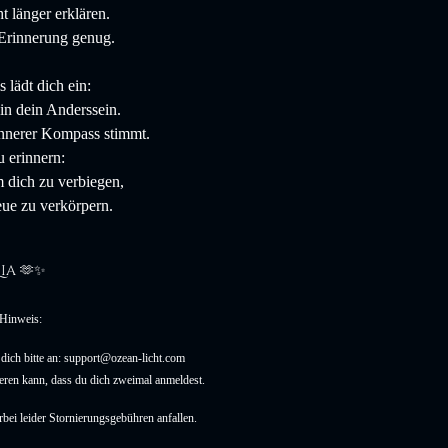
t länger erklären.
 Erinnerung genug.
 lädt dich ein:
in dein Anderssein.
innerer Kompass stimmt.
 erinnern:
m dich zu verbiegen,
ue zu verkörpern.
Lia
🫶✨
 Hinweis:
 dich bitte an: support@ozean-licht.com
sieren kann, dass du dich zweimal anmeldest. 
rbei leider Stornierungsgebühren anfallen.