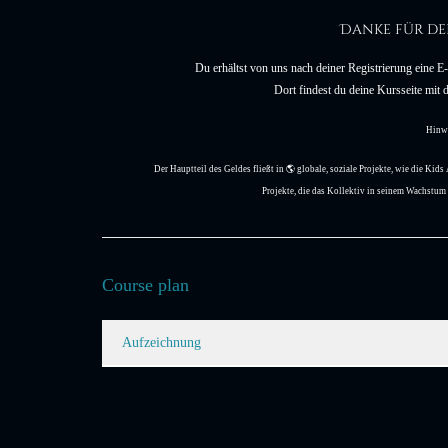
Danke für de
Du erhältst von uns nach deiner Registrierung eine 
Dort findest du deine Kursseite mit
Hinw
Der Hauptteil des Geldes fließt in 🌎 globale, soziale Projekte, wie die Kid
Projekte, die das Kollektiv in seinem Wachstu
Course plan
Aufzeichnung