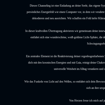
Dieses Channeling ist eine Einladung an deine Seele, das eigene Sys
persönliches Energiefeld wie einen Computer vor, in dem wir veraltet
dekodieren und neu ausrichten. Wir schaffen ein Feld tiefer Klär
In dieser kraftvollen Übertragung aktivieren wir gemeinsam deine inn
entfaltet sich eine wunderschöne, weiß-goldene Licht-Sphäre, die 
Schwingungseben
Ein zentrales Element ist die Reaktivierung deiner regenbogenfarbenen 
dich mit den kosmischen Energien und mit Gaia, reinigt deine Chakren
universelle Weisheit im Alltag verankern und d
Wie das Funkeln von Licht auf den Wellen, so entfaltet sich dein Bewuss
sich an ihre ursp
Von Herzen freue ich mich auf je