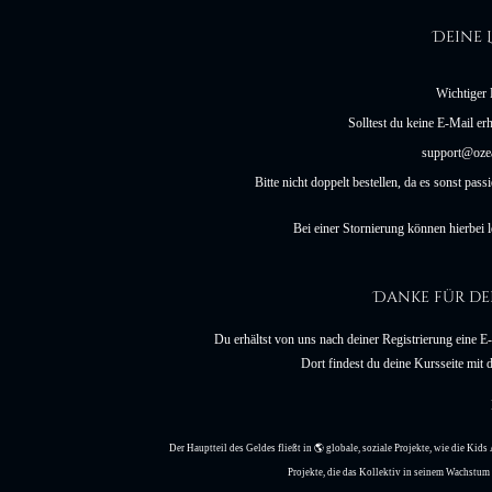
Deine 
Wichtiger 
Solltest du keine E-Mail erh
support@ozea
Bitte nicht doppelt bestellen, da es sonst pas
Bei einer Stornierung können hierbei 
Danke für de
Du erhältst von uns nach deiner Registrierung eine 
Dort findest du deine Kursseite mit
Der Hauptteil des Geldes fließt in 🌎 globale, soziale Projekte, wie die Kid
Projekte, die das Kollektiv in seinem Wachstu