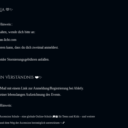
Lia
✨
🫶
Hinweis::
alten, wende dich bitte an:
n-licht.com
sieren kann, dass du dich zweimal anmeldest. 
leider Stornierungsgebühren anfallen.
in Verständnis
❤️
✨
E-Mail mit einem Link zur Anmeldung/Registrierung bei Ablefy.
 deiner lebenslangen Aufzeichnung des Events.
Hinweis:
s Ascension Schule – eine globale Online-Schule 🎓🏫 für Teens und Kids – und weitere 
m und dem Weg der Ascension bestmöglich unterstützen ✨💕