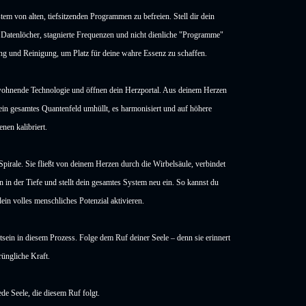
tem von alten, tiefsitzenden Programmen zu befreien. Stell dir dein
e Datenlöcher, stagnierte Frequenzen und nicht dienliche "Programme"
ung und Reinigung, um Platz für deine wahre Essenz zu schaffen.
ewohnende Technologie und öffnen dein Herzportal. Aus deinem Herzen
dein gesamtes Quantenfeld umhüllt, es harmonisiert und auf höhere
en kalibriert.
Spirale. Sie fließt von deinem Herzen durch die Wirbelsäule, verbindet
 in der Tiefe und stellt dein gesamtes System neu ein. So kannst du
ein volles menschliches Potenzial aktivieren.
tsein in diesem Prozess. Folge dem Ruf deiner Seele – denn sie erinnert
rüngliche Kraft.
de Seele, die diesem Ruf folgt.