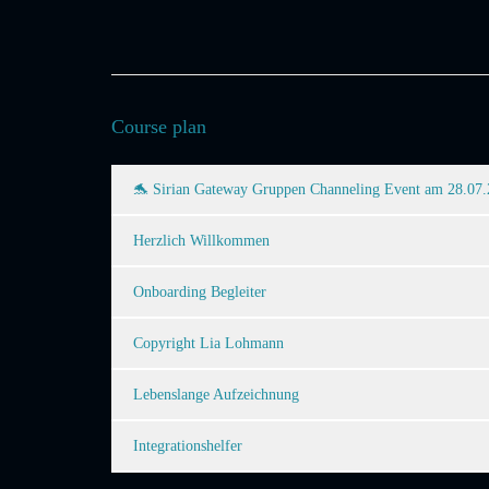
Course plan
🐬 Sirian Gateway Gruppen Channeling Event am 28.07
Herzlich Willkommen
Onboarding Begleiter
Copyright Lia Lohmann
Lebenslange Aufzeichnung
Integrationshelfer