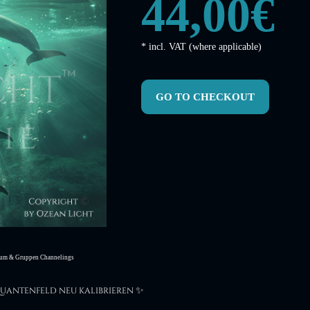
44,00€
* incl. VAT (where applicable)
GO TO CHECKOUT
um & Gruppen Channelings
✨
 Quantenfeld
neu kalibrieren