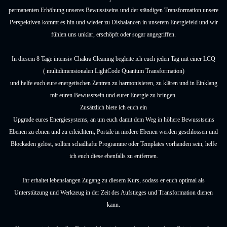
permanenten Erhöhung unseres Bewusstseins und der ständigen Transformation unsere
Perspektiven kommt es hin und wieder zu Disbalancen in unserem Energiefeld und wir
fühlen uns unklar, erschöpft oder sogar angegriffen.
In diesem 8 Tage intensiv Chakra Cleaning begleite ich euch jeden Tag mit einer LCQ
( multidimensionalen LightCode Quantum Transformation)
und helfe euch eure energetischen Zentren zu harmonisieren, zu klären und in Einklang
mit euren Bewusstsein und eurer Energie zu bringen.
Zusätzlich biete ich euch ein
Upgrade eures Energiesystems, an um euch damit dem Weg in höhere Bewusstseins
Ebenen zu ebnen und zu erleichtern, Portale in niedere Ebenen werden geschlossen und
Blockaden gelöst, sollten schadhafte Programme oder Templates vorhanden sein, helfe
ich euch diese ebenfalls zu entfernen.
Ihr erhaltet lebenslangen Zugang zu diesem Kurs, sodass er euch optimal als
Unterstützung und Werkzeug in der Zeit des Aufstieges und Transformation dienen
kann.