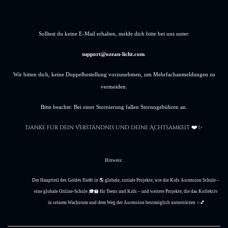
Solltest du keine E-Mail erhalten, melde dich bitte bei uns unter:
support@ozean-licht.com
.
Wir bitten dich, keine Doppelbestellung vorzunehmen, um Mehrfachanmeldungen zu
vermeiden.
Bitte beachte: Bei einer Stornierung fallen Stornogebühren an.
Danke für dein Verständnis und deine Achtsamkeit
❤️✨
Hinweis:
Der Hauptteil des Geldes fließt in 🌎 globale, soziale Projekte, wie die Kids Ascension Schule – 
eine globale Online-Schule 🎓🏫 für Teens und Kids – und weitere Projekte, die das Kollektiv 
in seinem Wachstum und dem Weg der Ascension bestmöglich unterstützen ✨💕