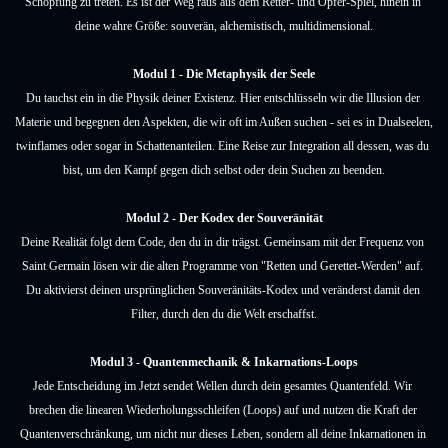
Schöpfung zu treten. Es ist der Weg raus aus dem Retter- und Opfer-Spiel, hinein in 
deine wahre Größe: souverän, alchemistisch, multidimensional.
Modul 1 - Die Metaphysik der Seele
Du tauchst ein in die Physik deiner Existenz. Hier entschlüsseln wir die Illusion der 
Materie und begegnen den Aspekten, die wir oft im Außen suchen - sei es in Dualseelen, 
twinflames oder sogar in Schattenanteilen. Eine Reise zur Integration all dessen, was du 
bist, um den Kampf gegen dich selbst oder dein Suchen zu beenden.
Modul 2 - Der Kodex der Souveränität
Deine Realität folgt dem Code, den du in dir trägst. Gemeinsam mit der Frequenz von 
Saint Germain lösen wir die alten Programme von "Retten und Gerettet-Werden" auf. 
Du aktivierst deinen ursprünglichen Souveränitäts-Kodex und veränderst damit den 
Filter, durch den du die Welt erschaffst.
Modul 3 - Quantenmechanik & Inkarnations-Loops
Jede Entscheidung im Jetzt sendet Wellen durch dein gesamtes Quantenfeld. Wir 
brechen die linearen Wiederholungsschleifen (Loops) auf und nutzen die Kraft der 
Quantenverschränkung, um nicht nur dieses Leben, sondern all deine Inkarnationen in 