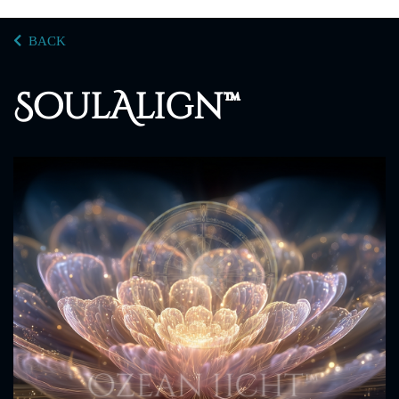
BACK
SoulAlign™