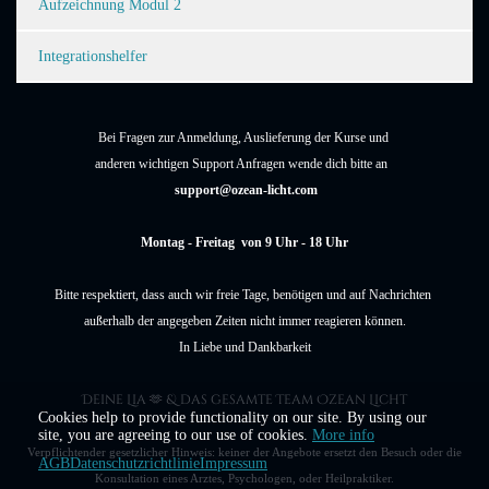
Aufzeichnung Modul 2
Integrationshelfer
Bei Fragen zur Anmeldung, Auslieferung der Kurse und
anderen wichtigen Support Anfragen wende dich bitte an
support@ozean-licht.com
Montag - Freitag von 9 Uhr - 18 Uhr
Bitte respektiert, dass auch wir freie Tage, benötigen und auf Nachrichten
außerhalb der angegeben Zeiten nicht immer reagieren können.
In Liebe und Dankbarkeit
Deine Lia
& das gesamte Team Ozean Licht
🫶
Cookies help to provide functionality on our site. By using our
site, you are agreeing to our use of cookies.
More info
Verpflichtender gesetzlicher Hinweis: keiner der Angebote ersetzt den Besuch oder die
AGB
Datenschutzrichtlinie
Impressum
Konsultation eines Arztes, Psychologen, oder Heilpraktiker.